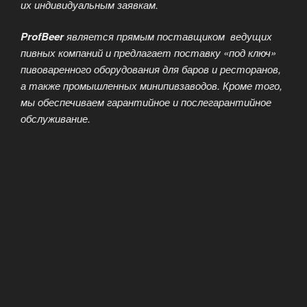
их индивидуальным заявкам.
ProfBeer
является прямым поставщиком ведущих
пивных компаний и предлагает поставку «под ключ»
пивоваренного оборудования для баров и ресторанов,
а также промышленных минипивзаводов. Кроме того,
мы обеспечиваем гарантийное и послегарантийное
обслуживание.
ПИВНОЙ БЛОГ
ОПУБЛИКОВАНО
16.03.2025
Альтернативные стили крафтового пива
от ProfBeer