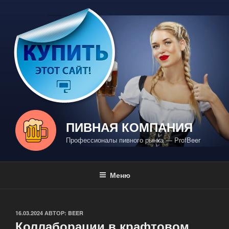
Перейти
к
содержимому
ПИВНАЯ КОМПАНИЯ
Профессионалы пивного рынка — ProfBeer
Меню
ОПУБЛИКОВАНО
16.03.2024
АВТОР:
BEER
Коллаборации в крафтовом