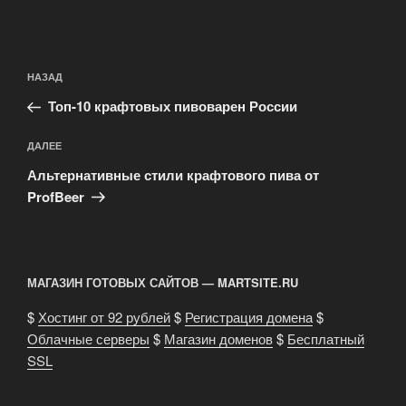
Навигация
Предыдущая
НАЗАД
по
запись:
записям
Топ-10 крафтовых пивоварен России
Следующая
ДАЛЕЕ
запись
Альтернативные стили крафтового пива от
ProfBeer
МАГАЗИН ГОТОВЫХ САЙТОВ — MARTSITE.RU
$
Хостинг от 92 рублей
$
Регистрация домена
$
Облачные серверы
$
Магазин доменов
$
Бесплатный
SSL